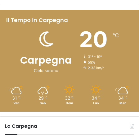
Il Tempo in Carpegna
20
℃
Carpegna
31º - 19º
59%
2.33 km/h
Cielo sereno
31
29
32
34
34
℃
℃
℃
℃
℃
Ven
Sab
Dom
Lun
Mar
La Carpegna