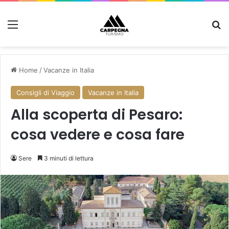
Menu
C
Home
/
Vacanze in Italia
Consigli di Viaggio
Vacanze in Italia
Alla scoperta di Pesaro:
cosa vedere e cosa fare
Sere
3 minuti di lettura