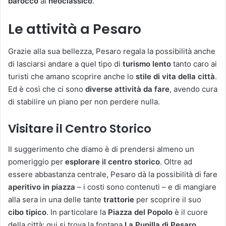
barocco
al
neoclassico
.
Le attività a Pesaro
Grazie alla sua bellezza, Pesaro regala la possibilità anche
di lasciarsi andare a quel tipo di
turismo lento
tanto caro ai
turisti che amano scoprire anche lo
stile di vita della città
.
Ed è così che ci sono
diverse attività da fare
, avendo cura
di stabilire un piano per non perdere nulla.
Visitare il Centro Storico
Il suggerimento che diamo è di prendersi almeno un
pomeriggio per
esplorare il centro storico
. Oltre ad
essere abbastanza centrale, Pesaro dà la possibilità di fare
aperitivo in piazza
– i costi sono contenuti – e di mangiare
alla sera in una delle tante
trattorie
per scoprire il suo
cibo tipico
. In particolare la
Piazza del Popolo
è il cuore
della città: qui si trova la fontana
La Pupilla di Pesaro
,