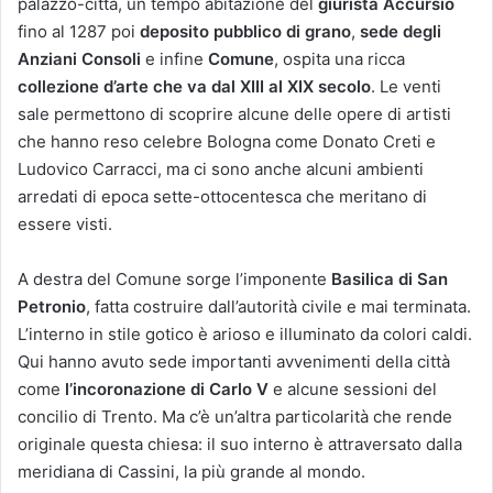
palazzo-città, un tempo abitazione del
giurista Accursio
fino al 1287 poi
deposito pubblico di grano
,
sede degli
Anziani Consoli
e infine
Comune
, ospita una ricca
collezione d’arte che va dal XIII al XIX secolo
. Le venti
sale permettono di scoprire alcune delle opere di artisti
che hanno reso celebre Bologna come Donato Creti e
Ludovico Carracci, ma ci sono anche alcuni ambienti
arredati di epoca sette-ottocentesca che meritano di
essere visti.
A destra del Comune sorge l’imponente
Basilica di San
Petronio
, fatta costruire dall’autorità civile e mai terminata.
L’interno in stile gotico è arioso e illuminato da colori caldi.
Qui hanno avuto sede importanti avvenimenti della città
come
l’incoronazione di Carlo V
e alcune sessioni del
concilio di Trento. Ma c’è un’altra particolarità che rende
originale questa chiesa: il suo interno è attraversato dalla
meridiana di Cassini, la più grande al mondo.