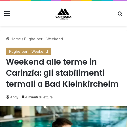
Menu
C
Home
/
Fughe per il Weekend
Fughe per il Weekend
Weekend alle terme in
Carinzia: gli stabilimenti
termali a Bad Kleinkircheim
Angy
4 minuti di lettura